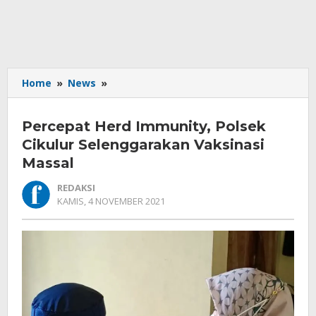
Percepat
Home
»
News
»
Herd
Immunity,
Percepat Herd Immunity, Polsek
Polsek
Cikulur
Cikulur Selenggarakan Vaksinasi
Selenggarakan
Massal
Vaksinasi
Massal
REDAKSI
OLEH
KAMIS, 4 NOVEMBER 2021
REDAKSI