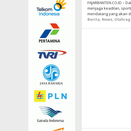
FAJARBANTEN.CO.ID – Da
menjaga keadilan, sporti
mendatang yang akan d
Berita
,
News
,
Olahrag