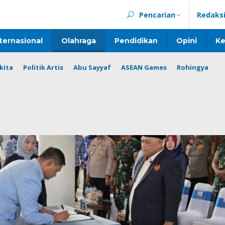
Pencarian
Redaks
ternasional
Olahraga
Pendidikan
Opini
Ke
kita
Politik Artis
Abu Sayyaf
ASEAN Games
Rohingya