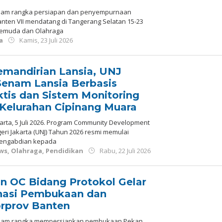
alam rangka persiapan dan penyempurnaan
nten VII mendatang di Tangerang Selatan 15-23
Pemuda dan Olahraga
oleh
a
Kamis, 23 Juli 2026
Redaksi
emandirian Lansia, UNJ
Senam Lansia Berbasis
ktis dan Sistem Monitoring
 Kelurahan Cipinang Muara
arta, 5 Juli 2026. Program Community Development
eri Jakarta (UNJ) Tahun 2026 resmi memulai
pengabdian kepada
oleh
ws
,
Olahraga
,
Pendidikan
Rabu, 22 Juli 2026
Redaksi
n OC Bidang Protokol Gelar
nasi Pembukaan dan
rprov Banten
alam rangka mempersiapkan pembukaan Pekan