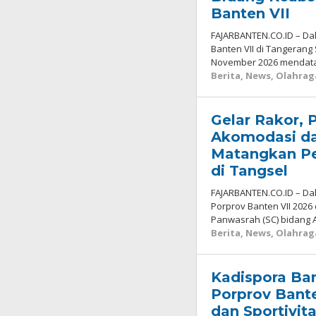
Banten VII
FAJARBANTEN.CO.ID – D
Banten VII di Tangerang
November 2026 mendata
Berita
,
News
,
Olahrag
Gelar Rakor,
Akomodasi d
Matangkan Pe
di Tangsel
FAJARBANTEN.CO.ID – D
Porprov Banten VII 2026
Panwasrah (SC) bidang
Berita
,
News
,
Olahrag
Kadispora Ba
Porprov Bant
dan Sportivit