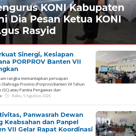
engurus KONI Kabupaten
Ini Dia Pesan Ketua KONI
gus Rasyid
kuat Sinergi, Kesiapan
rana PORPROV Banten VII
ngkan
alam rangka memantapkan persiapan
Olahraga Provinsi (Porprov) Banten VII Tahun
e (SC) atau Panitia Pengawas dan
oleh
a
Rabu, 5 Agustus 2026
Redaksi
tivitas, Panwasrah Dewan
g Keabsahan dan Panpel
n VII Gelar Rapat Koordinasi