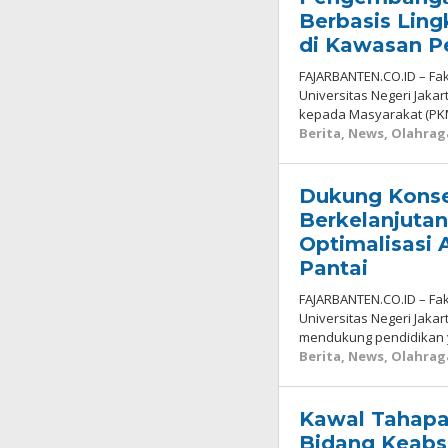
Berbasis Lin
di Kawasan P
FAJARBANTEN.CO.ID – Fak
Universitas Negeri Jaka
kepada Masyarakat (PK
Berita
,
News
,
Olahrag
Dukung Konse
Berkelanjuta
Optimalisasi A
Pantai
FAJARBANTEN.CO.ID – Fak
Universitas Negeri Jak
mendukung pendidikan 
Berita
,
News
,
Olahrag
Kawal Tahapa
Bidang Keabs