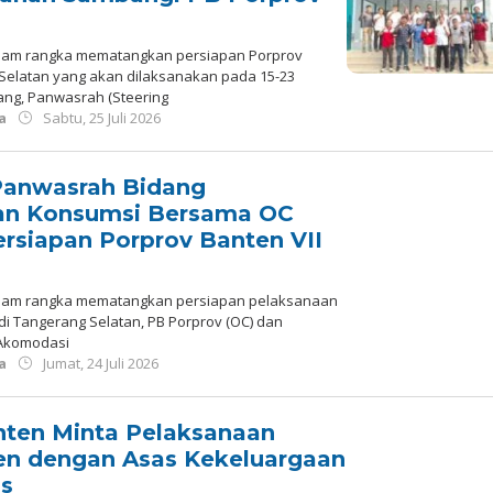
alam rangka mematangkan persiapan Porprov
 Selatan yang akan dilaksanakan pada 15-23
ng, Panwasrah (Steering
oleh
a
Sabtu, 25 Juli 2026
Redaksi
 Panwasrah Bidang
an Konsumsi Bersama OC
rsiapan Porprov Banten VII
alam rangka mematangkan persiapan pelaksanaan
 di Tangerang Selatan, PB Porprov (OC) dan
 Akomodasi
oleh
a
Jumat, 24 Juli 2026
Redaksi
nten Minta Pelaksanaan
en dengan Asas Kekeluargaan
as