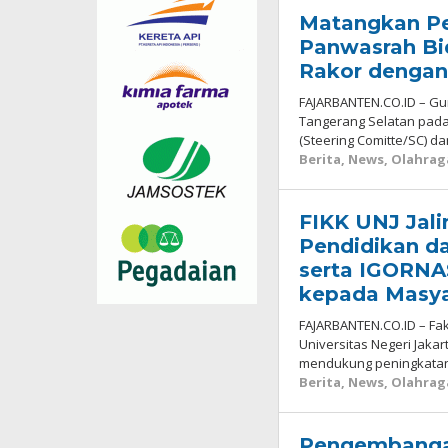
Matangkan Pe
Panwasrah Bi
Rakor dengan
FAJARBANTEN.CO.ID – Gu
Tangerang Selatan pad
(Steering Comitte/SC) d
Berita
,
News
,
Olahrag
FIKK UNJ Jali
Pendidikan d
serta IGORNA
kepada Masya
FAJARBANTEN.CO.ID – Fak
Universitas Negeri Jak
mendukung peningkatan
Berita
,
News
,
Olahrag
Pengembanga