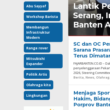
Lantik P
Abu Sayyaf
Serang, 
Workshop Barista
Banten A
Membangun
Infrastruktur
Modern
Berita
,
News
,
SC dan OC Per
Olahraga
Kamis,
Range rover
Sarana Prasa
6
Terus Dimata
Agustus
Mitsubishi
2026
FAJARBANTEN.CO.ID – D
Expander
oleh
penyelenggaraan Pekan 
Redaksi
2026, Steering Committe
Politik Artis
Berita
,
News
,
Olahrag
Olahraga kita
Menjaga Spor
Lingkungan
Hakim, Bidan
Porprov Bante