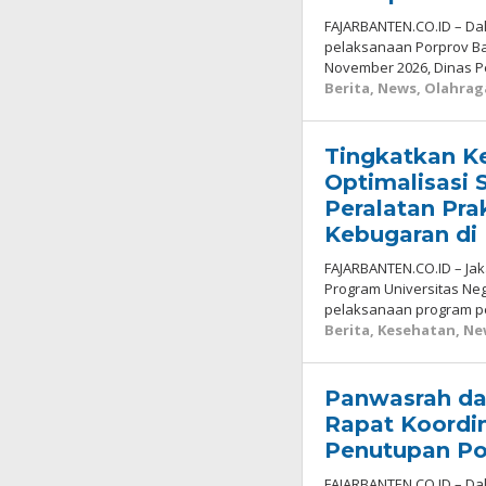
FAJARBANTEN.CO.ID – D
pelaksanaan Porprov Ba
November 2026, Dinas 
Berita
,
News
,
Olahrag
Tingkatkan K
Optimalisasi 
Peralatan Pra
Kebugaran di
FAJARBANTEN.CO.ID – Jak
Program Universitas Neg
pelaksanaan program 
Berita
,
Kesehatan
,
Ne
Panwasrah da
Rapat Koordi
Penutupan Po
FAJARBANTEN.CO.ID – D