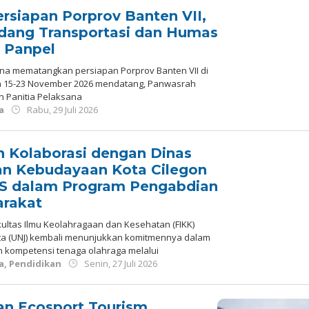
rsiapan Porprov Banten VII,
dang Transportasi dan Humas
 Panpel
na mematangkan persiapan Porprov Banten VII di
a 15-23 November 2026 mendatang, Panwasrah
an Panitia Pelaksana
oleh
a
Rabu, 29 Juli 2026
Redaksi
n Kolaborasi dengan Dinas
an Kebudayaan Kota Cilegon
S dalam Program Pengabdian
rakat
ultas Ilmu Keolahragaan dan Kesehatan (FIKK)
arta (UNJ) kembali menunjukkan komitmennya dalam
 kompetensi tenaga olahraga melalui
oleh
a
,
Pendidikan
Senin, 27 Juli 2026
Redaksi
n Ecosport Tourism