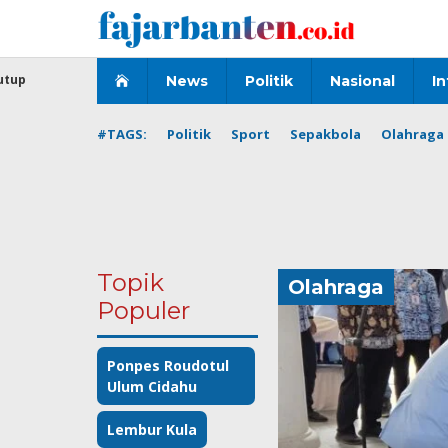
Lewati
ke
konten
utup
News
Politik
Nasional
In
#TAGS:
Politik
Sport
Sepakbola
Olahraga 
Topik
Olahraga
Populer
Ponpes Roudotul
Ulum Cidahu
Lembur Kula