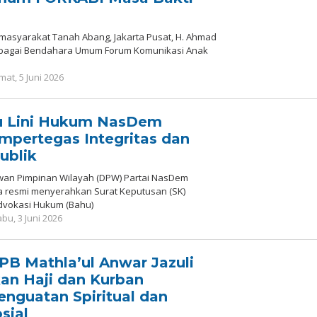
masyarakat Tanah Abang, Jakarta Pusat, H. Ahmad
 sebagai Bendahara Umum Forum Komunikasi Anak
oleh
mat, 5 Juni 2026
Redaksi
u Lini Hukum NasDem
pertegas Integritas dan
ublik
n Pimpinan Wilayah (DPW) Partai NasDem
a resmi menyerahkan Surat Keputusan (SK)
vokasi Hukum (Bahu)
oleh
bu, 3 Juni 2026
Redaksi
B Mathla’ul Anwar Jazuli
kan Haji dan Kurban
guatan Spiritual dan
sial