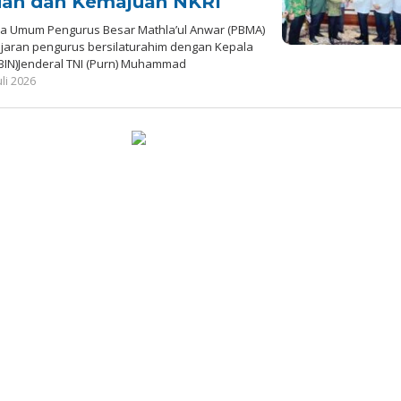
uan dan Kemajuan NKRI
a Umum Pengurus Besar Mathla’ul Anwar (PBMA)
jajaran pengurus bersilaturahim dengan Kepala
(BIN)Jenderal TNI (Purn) Muhammad
oleh
uli 2026
Redaksi