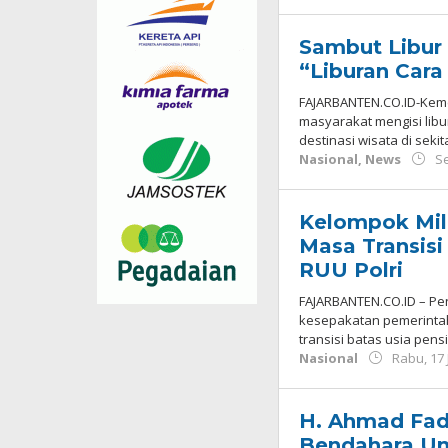
Sambut Libur
“Liburan Cara
FAJARBANTEN.CO.ID-Keme
masyarakat mengisi lib
destinasi wisata di seki
Nasional
,
News
Se
Kelompok Mile
Masa Transisi
RUU Polri
FAJARBANTEN.CO.ID – Pen
kesepakatan pemerinta
transisi batas usia pens
Nasional
Rabu, 17 
H. Ahmad Fad
Bendahara U