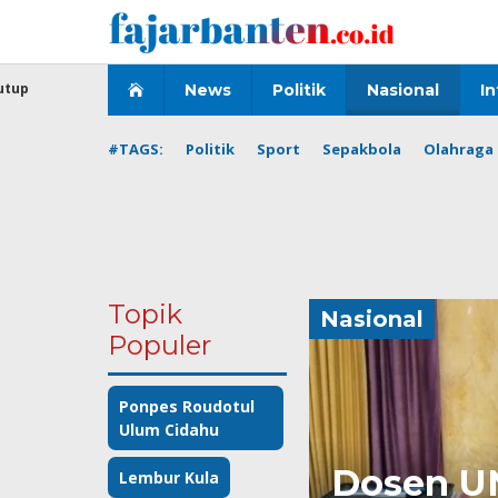
Lewati
ke
konten
utup
News
Politik
Nasional
In
#TAGS:
Politik
Sport
Sepakbola
Olahraga 
Topik
Nasional
Populer
Ponpes Roudotul
Ulum Cidahu
Dosen U
Lembur Kula