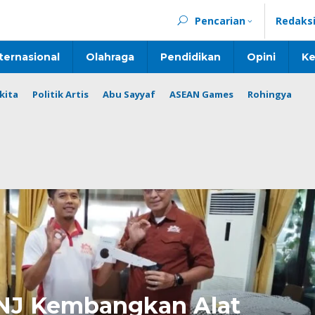
Pencarian
Redaks
ternasional
Olahraga
Pendidikan
Opini
Ke
kita
Politik Artis
Abu Sayyaf
ASEAN Games
Rohingya
NJ Kembangkan Alat