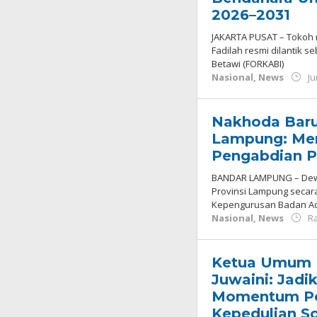
2026–2031
JAKARTA PUSAT – Tokoh 
Fadilah resmi dilantik
Betawi (FORKABI)
Nasional
,
News
Ju
Nakhoda Bar
Lampung: Mem
Pengabdian P
BANDAR LAMPUNG – Dewa
Provinsi Lampung secar
Kepengurusan Badan Ad
Nasional
,
News
Ra
Ketua Umum P
Juwaini: Jadi
Momentum Pen
Kepedulian So