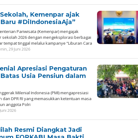
 Sekolah, Kemenpar ajak
 Baru #DiIndonesiaAja”
nterian Pariwisata (Kemenpar) mengajak
ur sekolah 2026 dengan mengeksplorasi berbagai
tar tempat tinggal melalui kampanye “Liburan Cara
oleh
nin, 29 Juni 2026
Redaksi
nial Apresiasi Pengaturan
 Batas Usia Pensiun dalam
ggerak Milenial Indonesia (PMI) mengapresiasi
h dan DPR RI yang memasukkan ketentuan masa
iun anggota Polri
oleh
Juni 2026
Redaksi
ilah Resmi Diangkat Jadi
mum FORKABI Masa Bakti