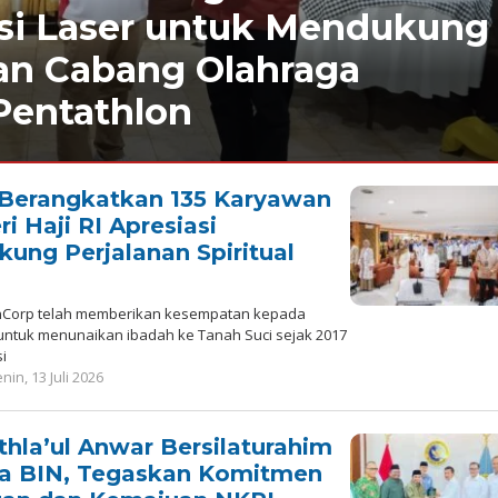
si Laser untuk Mendukung
an Cabang Olahraga
Pentathlon
Berangkatkan 135 Karyawan
i Haji RI Apresiasi
ung Perjalanan Spiritual
Corp telah memberikan kesempatan kepada
a untuk menunaikan ibadah ke Tanah Suci sejak 2017
i
oleh
nin, 13 Juli 2026
Redaksi
hla’ul Anwar Bersilaturahim
a BIN, Tegaskan Komitmen