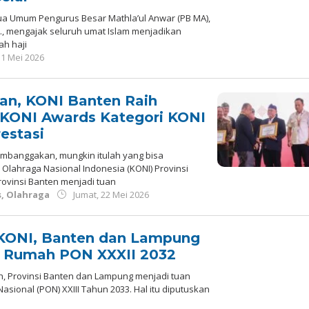
a Umum Pengurus Besar Mathla’ul Anwar (PB MA),
M.A., mengajak seluruh umat Islam menjadikan
h haji
oleh
31 Mei 2026
Redaksi
n, KONI Banten Raih
KONI Awards Kategori KONI
restasi
mbanggakan, mungkin itulah yang bisa
lahraga Nasional Indonesia (KONI) Provinsi
Provinsi Banten menjadi tuan
oleh
s
,
Olahraga
Jumat, 22 Mei 2026
Redaksi
KONI, Banten dan Lampung
n Rumah PON XXXII 2032
h, Provinsi Banten dan Lampung menjadi tuan
sional (PON) XXIII Tahun 2033. Hal itu diputuskan