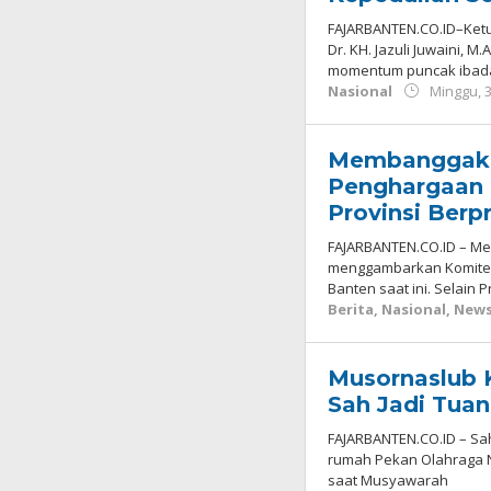
FAJARBANTEN.CO.ID–Ketu
Dr. KH. Jazuli Juwaini, 
momentum puncak ibada
Nasional
Minggu, 
Membanggaka
Penghargaan 
Provinsi Berp
FAJARBANTEN.CO.ID – Me
menggambarkan Komite O
Banten saat ini. Selain 
Berita
,
Nasional
,
New
Musornaslub 
Sah Jadi Tua
FAJARBANTEN.CO.ID – Sa
rumah Pekan Olahraga Na
saat Musyawarah