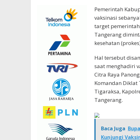
Pemerintah Kabu
vaksinasi sebany
target pemerintah
Tangerang diminta
kesehatan (prokes)
Hal tersebut disa
saat menghadiri va
Citra Raya Panon
Komandan Diklat T
Tigaraksa, Kapol
Tangerang.
Baca Juga
Bupa
Kunjungi Vaksin