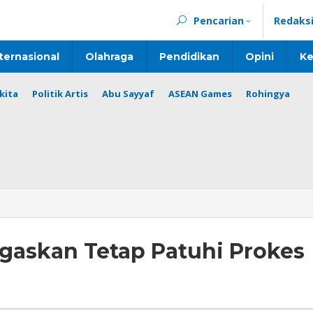
Pencarian
Redaks
ternasional
Olahraga
Pendidikan
Opini
Ke
kita
Politik Artis
Abu Sayyaf
ASEAN Games
Rohingya
gaskan Tetap Patuhi Prokes