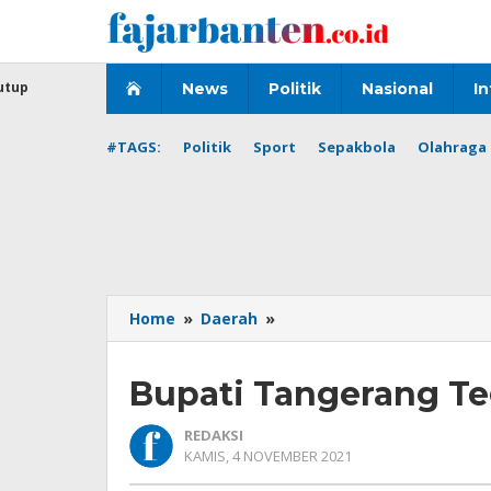
Lewati
ke
konten
utup
News
Politik
Nasional
In
#TAGS:
Politik
Sport
Sepakbola
Olahraga 
Bupati
Home
»
Daerah
»
Tangerang
Tegaskan
Bupati Tangerang Te
Tetap
Patuhi
Prokes
REDAKSI
OLEH
KAMIS, 4 NOVEMBER 2021
REDAKSI