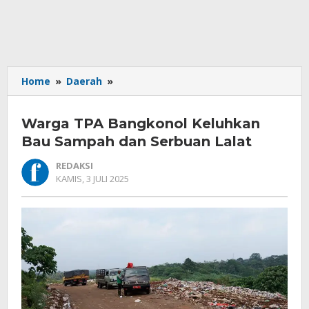
Warga
Home
»
Daerah
»
TPA
Bangkonol
Warga TPA Bangkonol Keluhkan
Keluhkan
Bau
Bau Sampah dan Serbuan Lalat
Sampah
REDAKSI
dan
OLEH
KAMIS, 3 JULI 2025
Serbuan
REDAKSI
Lalat