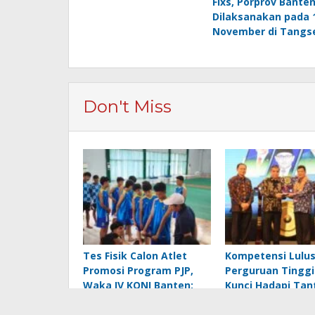
Fixs, Porprov Banten
pos
Dilaksanakan pada 
November di Tangs
Don't Miss
Tes Fisik Calon Atlet
Kompetensi Lulu
Promosi Program PJP,
Perguruan Tinggi 
Waka IV KONI Banten:
Kunci Hadapi Ta
Menentukan Arah
Dunia Kerja, Kata
Pembinaan yang Lebih
Menaker