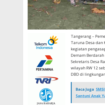
Tangerang – Peme
Taruna Desa dan 
kegiatan pengasa
Demam Berdarah De
Sekretaris Desa R
wilayah RW 12 seb
DBD di lingkungan
Baca Juga
SMSI
Santuni Anak Y