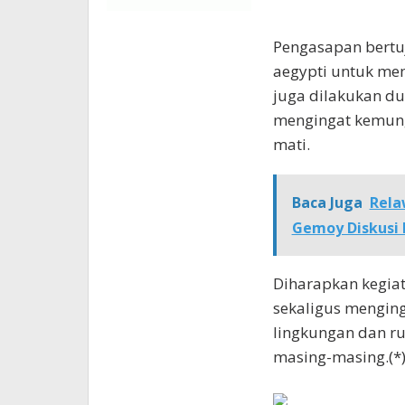
Pengasapan bert
aegypti untuk mem
juga dilakukan du
mengingat kemung
mati.
Baca Juga
Rela
Gemoy Diskusi
Diharapkan kegia
sekaligus mengin
lingkungan dan r
masing-masing.(*