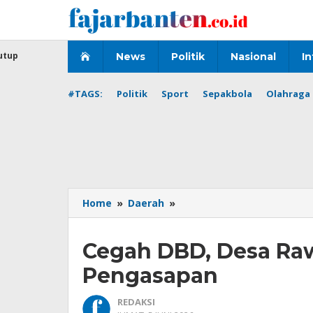
Lewati
ke
konten
utup
News
Politik
Nasional
In
#TAGS:
Politik
Sport
Sepakbola
Olahraga 
Cegah
Home
»
Daerah
»
DBD,
Desa
Cegah DBD, Desa Ra
Rawa
Burung
Pengasapan
Laksanakan
Pengasapan
REDAKSI