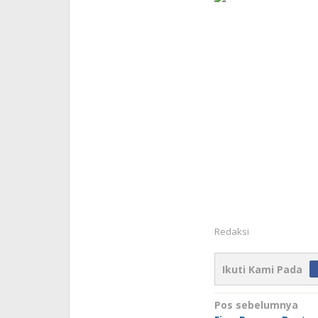
Redaksi
Ikuti Kami Pada
Navigasi
Pos sebelumnya