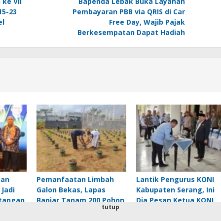
 ke VII
Bapenda Lebak Buka Layanan
15-23
Pembayaran PBB via QRIS di Car
el
Free Day, Wajib Pajak
Berkesempatan Dapat Hadiah
san
Pemanfaatan Limbah
Lantik Pengurus KONI
Jadi
Galon Bekas, Lapas
Kabupaten Serang, Ini
ntangan
Banjar Tanam 200 Pohon
Dia Pesan Ketua KONI
tutup
Cabai Dukung Program
Banten Agus Rasyid
Ketahanan Pangan