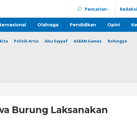
Pencarian
Redaks
ternasional
Olahraga
Pendidikan
Opini
Ke
kita
Politik Artis
Abu Sayyaf
ASEAN Games
Rohingya
wa Burung Laksanakan