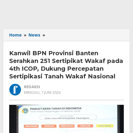
Kanwil
Home
»
News
»
BPN
Provinsi
Kanwil BPN Provinsi Banten
Banten
Serahkan
Serahkan 251 Sertipikat Wakaf pada
251
4th ICOP, Dukung Percepatan
Sertipikat
Sertipikasi Tanah Wakaf Nasional
Wakaf
pada
REDAKSI
4th
OLEH
MINGGU, 7 JUNI 2026
ICOP,
REDAKSI
Dukung
Percepatan
Sertipikasi
Tanah
Wakaf