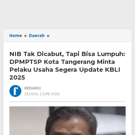
NIB
Home
»
Daerah
»
Tak
Dicabut,
NIB Tak Dicabut, Tapi Bisa Lumpuh:
Tapi
Bisa
DPMPTSP Kota Tangerang Minta
Lumpuh:
Pelaku Usaha Segera Update KBLI
DPMPTSP
2025
Kota
Tangerang
REDAKSI
Minta
OLEH
SELASA, 2 JUNI 2026
Pelaku
REDAKSI
Usaha
Segera
Update
KBLI
2025