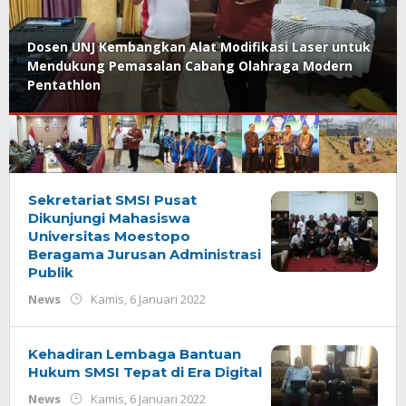
Dosen UNJ Kembangkan Alat Modifikasi Laser untuk
Mendukung Pemasalan Cabang Olahraga Modern
Pentathlon
Fajar
Sekretariat SMSI Pusat
Dikunjungi Mahasiswa
Banten
Universitas Moestopo
Beragama Jurusan Administrasi
Publik
oleh
News
Kamis, 6 Januari 2022
Redaksi
Kehadiran Lembaga Bantuan
Hukum SMSI Tepat di Era Digital
oleh
News
Kamis, 6 Januari 2022