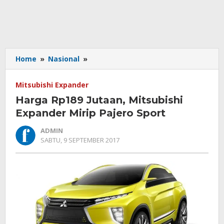
Harga
Home
»
Nasional
»
Rp189
Jutaan,
Mitsubishi Expander
Mitsubishi
Harga Rp189 Jutaan, Mitsubishi
Expander
Mirip
Expander Mirip Pajero Sport
Pajero
ADMIN
Sport
OLEH
SABTU, 9 SEPTEMBER 2017
ADMIN