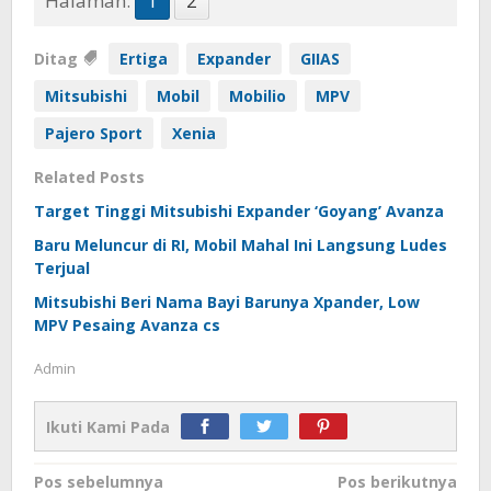
Halaman:
1
2
Ditag
Ertiga
Expander
GIIAS
Mitsubishi
Mobil
Mobilio
MPV
Pajero Sport
Xenia
Related Posts
Target Tinggi Mitsubishi Expander ‘Goyang’ Avanza
Baru Meluncur di RI, Mobil Mahal Ini Langsung Ludes
Terjual
Mitsubishi Beri Nama Bayi Barunya Xpander, Low
MPV Pesaing Avanza cs
Admin
Ikuti Kami Pada
Navigasi
Pos sebelumnya
Pos berikutnya