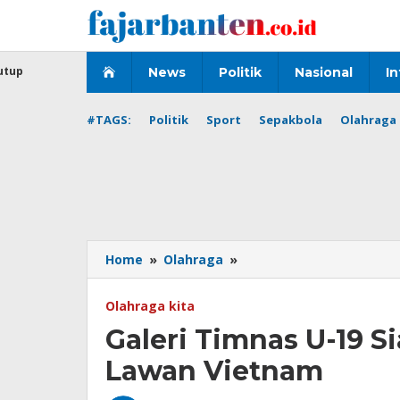
Lewati
ke
konten
utup
News
Politik
Nasional
In
#TAGS:
Politik
Sport
Sepakbola
Olahraga 
Galeri
Home
»
Olahraga
»
Timnas
U-
Olahraga kita
19
Galeri Timnas U-19 
Siapkan
Cara
Lawan Vietnam
Berbeda
Untuk