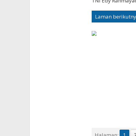
TNI Edy Rahmayad
Laman berikutn
Halaman:
1