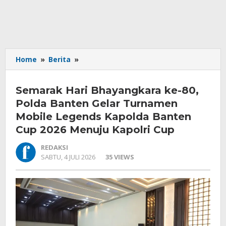
Semarak
Home
»
Berita
»
Hari
Bhayangkara
Semarak Hari Bhayangkara ke-80,
ke-
80,
Polda Banten Gelar Turnamen
Polda
Mobile Legends Kapolda Banten
Banten
Cup 2026 Menuju Kapolri Cup
Gelar
Turnamen
REDAKSI
Mobile
OLEH
SABTU, 4 JULI 2026
35 VIEWS
Legends
REDAKSI
Kapolda
Banten
Cup
2026
Menuju