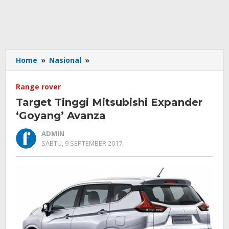
Target
Home
»
Nasional
»
Tinggi
Mitsubishi
Range rover
Expander
Target Tinggi Mitsubishi Expander
'Goyang'
Avanza
‘Goyang’ Avanza
ADMIN
OLEH
SABTU, 9 SEPTEMBER 2017
ADMIN