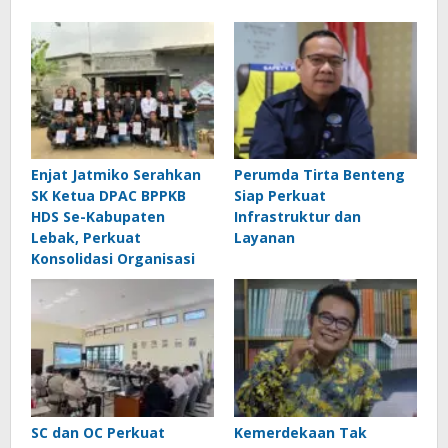
Enjat Jatmiko Serahkan
Perumda Tirta Benteng
SK Ketua DPAC BPPKB
Siap Perkuat
HDS Se-Kabupaten
Infrastruktur dan
Lebak, Perkuat
Layanan
Konsolidasi Organisasi
SC dan OC Perkuat
Kemerdekaan Tak