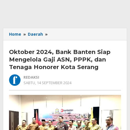
Oktober
Home
»
Daerah
»
2024,
Bank
Oktober 2024, Bank Banten Siap
Banten
Siap
Mengelola Gaji ASN, PPPK, dan
Mengelola
Tenaga Honorer Kota Serang
Gaji
ASN,
REDAKSI
PPPK,
OLEH
SABTU, 14 SEPTEMBER 2024
REDAKSI
dan
Tenaga
Honorer
Kota
Serang