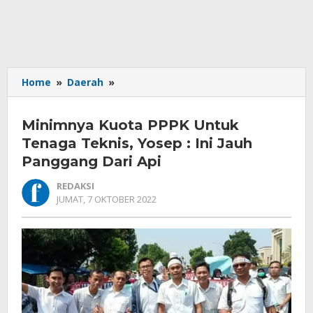
Minimnya
Home
»
Daerah
»
Kuota
PPPK
Minimnya Kuota PPPK Untuk
Untuk
Tenaga
Tenaga Teknis, Yosep : Ini Jauh
Teknis,
Panggang Dari Api
Yosep
:
REDAKSI
Ini
OLEH
JUMAT, 7 OKTOBER 2022
REDAKSI
Jauh
Panggang
Dari
Api