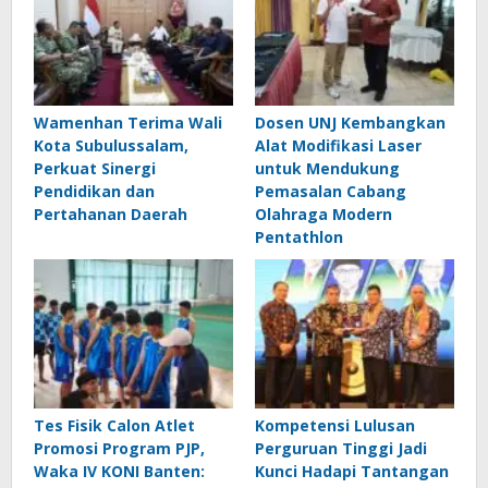
Wamenhan Terima Wali
Dosen UNJ Kembangkan
Kota Subulussalam,
Alat Modifikasi Laser
Perkuat Sinergi
untuk Mendukung
Pendidikan dan
Pemasalan Cabang
Pertahanan Daerah
Olahraga Modern
Pentathlon
Tes Fisik Calon Atlet
Kompetensi Lulusan
Promosi Program PJP,
Perguruan Tinggi Jadi
Waka IV KONI Banten:
Kunci Hadapi Tantangan