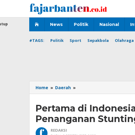
Lewati
ke
konten
utup
News
Politik
Nasional
In
#TAGS:
Politik
Sport
Sepakbola
Olahraga 
Pertama
Home
»
Daerah
»
di
Indonesia,
Pertama di Indonesia,
Lebak
Jadi
Penanganan Stunting
Pilot
Project
REDAKSI
Penanganan