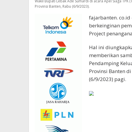
Wakil Bupati Lebak Ade Sumardi di acara Apel Siaga TPK (
Provinsi Banten, Rabu (6/9/2023).
fajarbanten. co.i
berkeinginan peme
Project penangana
Hal ini diungkapk
memberikan sambu
Pendamping Keluar
Provinsi Banten d
(6/9/2023) pagi.