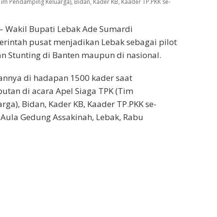
Tim Pendamping Keluarga), Bidan, Kader KB, Kaader TP.PKK se-
d – Wakil Bupati Lebak Ade Sumardi
rintah pusat menjadikan Lebak sebagai pilot
n Stunting di Banten maupun di nasional.
annya di hadapan 1500 kader saat
tan di acara Apel Siaga TPK (Tim
ga), Bidan, Kader KB, Kaader TP.PKK se-
i Aula Gedung Assakinah, Lebak, Rabu