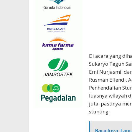
Di acara yang dih
Sukaryo Teguh San
Emi Nurjasmi, dan
Rusman Effendi, A
Penhendalian Stu
luasnya wilayah 
juta, pastinya m
stunting.
Baca Juga
Lanc