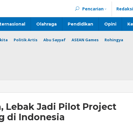
Pencarian
Redaks
ternasional
Olahraga
Pendidikan
Opini
Ke
kita
Politik Artis
Abu Sayyaf
ASEAN Games
Rohingya
 Lebak Jadi Pilot Project
 di Indonesia