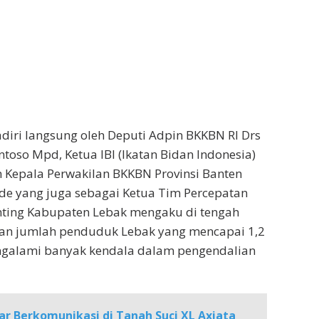
adiri langsung oleh Deputi Adpin BKKBN RI Drs
toso Mpd, Ketua IBI (Ikatan Bidan Indonesia)
 Kepala Perwakilan BKKBN Provinsi Banten
de yang juga sebagai Ketua Tim Percepatan
nting Kabupaten Lebak mengaku di tengah
dan jumlah penduduk Lebak yang mencapai 1,2
engalami banyak kendala dalam pengendalian
ar Berkomunikasi di Tanah Suci XL Axiata