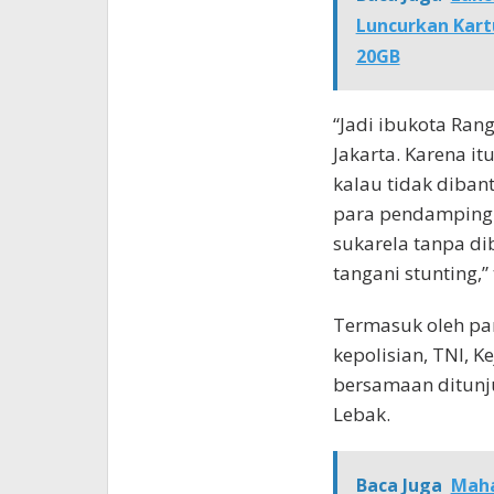
Luncurkan Kart
20GB
“Jadi ibukota Rang
Jakarta. Karena i
kalau tidak diban
para pendamping 
sukarela tanpa di
tangani stunting,”
Termasuk oleh pa
kepolisian, TNI, K
bersamaan ditunj
Lebak.
Baca Juga
Maha