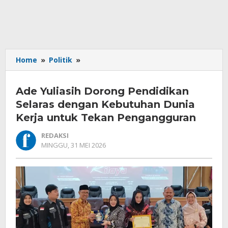
Ade
Home
»
Politik
»
Yuliasih
Dorong
Ade Yuliasih Dorong Pendidikan
Pendidikan
Selaras
Selaras dengan Kebutuhan Dunia
dengan
Kerja untuk Tekan Pengangguran
Kebutuhan
Dunia
REDAKSI
Kerja
OLEH
MINGGU, 31 MEI 2026
REDAKSI
untuk
Tekan
Pengangguran