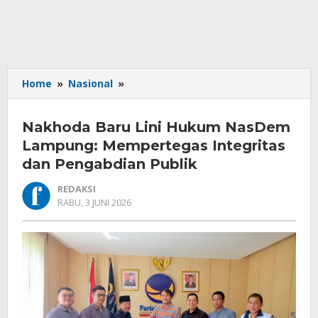
Nakhoda
Home
»
Nasional
»
Baru
Lini
Nakhoda Baru Lini Hukum NasDem
Hukum
NasDem
Lampung: Mempertegas Integritas
Lampung:
dan Pengabdian Publik
Mempertegas
Integritas
REDAKSI
dan
OLEH
RABU, 3 JUNI 2026
REDAKSI
Pengabdian
Publik