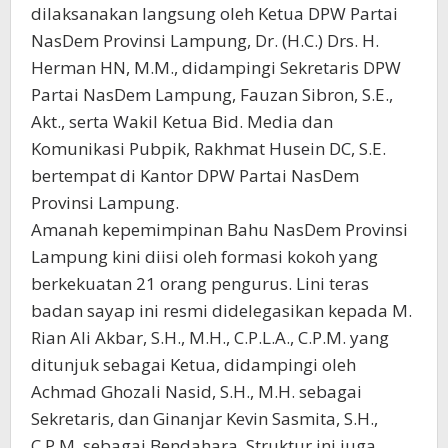
dilaksanakan langsung oleh Ketua DPW Partai
NasDem Provinsi Lampung, Dr. (H.C.) Drs. H.
Herman HN, M.M., didampingi Sekretaris DPW
Partai NasDem Lampung, Fauzan Sibron, S.E.,
Akt., serta Wakil Ketua Bid. Media dan
Komunikasi Pubpik, Rakhmat Husein DC, S.E.
bertempat di Kantor DPW Partai NasDem
Provinsi Lampung.
​Amanah kepemimpinan Bahu NasDem Provinsi
Lampung kini diisi oleh formasi kokoh yang
berkekuatan 21 orang pengurus. Lini teras
badan sayap ini resmi didelegasikan kepada M.
Rian Ali Akbar, S.H., M.H., C.P.L.A., C.P.M. yang
ditunjuk sebagai Ketua, didampingi oleh
Achmad Ghozali Nasid, S.H., M.H. sebagai
Sekretaris, dan Ginanjar Kevin Sasmita, S.H.,
C.P.M. sebagai Bendahara. Struktur ini juga