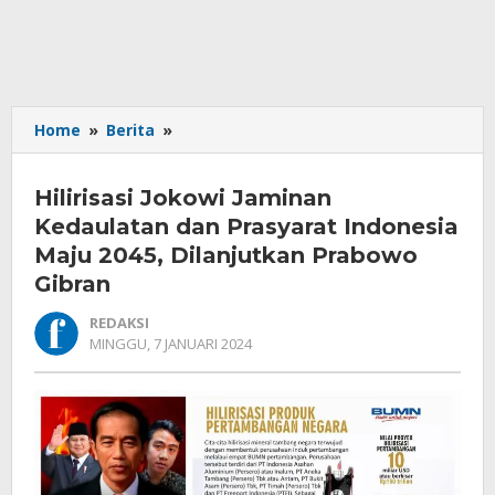
Hilirisasi
Home
»
Berita
»
Jokowi
Jaminan
Hilirisasi Jokowi Jaminan
Kedaulatan
dan
Kedaulatan dan Prasyarat Indonesia
Prasyarat
Maju 2045, Dilanjutkan Prabowo
Indonesia
Gibran
Maju
2045,
REDAKSI
Dilanjutkan
OLEH
MINGGU, 7 JANUARI 2024
Prabowo
REDAKSI
Gibran