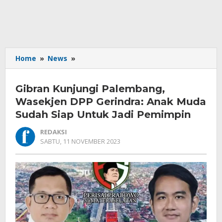
Gibran
Home
»
News
»
Kunjungi
Palembang,
Gibran Kunjungi Palembang,
Wasekjen
DPP
Wasekjen DPP Gerindra: Anak Muda
Gerindra:
Sudah Siap Untuk Jadi Pemimpin
Anak
Muda
REDAKSI
Sudah
OLEH
SABTU, 11 NOVEMBER 2023
REDAKSI
Siap
Untuk
Jadi
Pemimpin