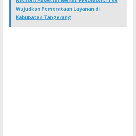
Nikmati Akses Air Bersih, PERUMDAM TKR
Wujudkan Pemerataan Layanan di
Kabupaten Tangerang