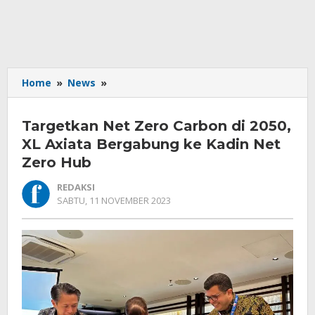
Targetkan
Home
»
News
»
Net
Zero
Targetkan Net Zero Carbon di 2050,
Carbon
di
XL Axiata Bergabung ke Kadin Net
2050,
Zero Hub
XL
Axiata
REDAKSI
Bergabung
OLEH
SABTU, 11 NOVEMBER 2023
REDAKSI
ke
Kadin
Net
Zero
Hub