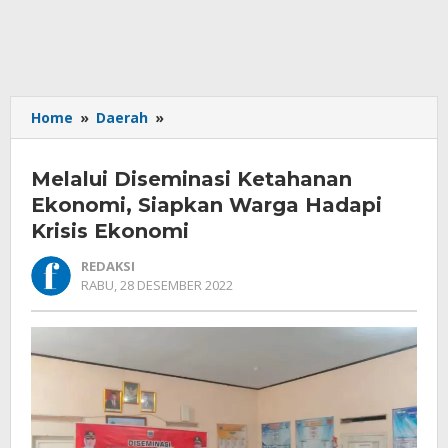
Melalui
Home
»
Daerah
»
Diseminasi
Ketahanan
Melalui Diseminasi Ketahanan
Ekonomi,
Siapkan
Ekonomi, Siapkan Warga Hadapi
Warga
Krisis Ekonomi
Hadapi
Krisis
REDAKSI
Ekonomi
OLEH
RABU, 28 DESEMBER 2022
REDAKSI