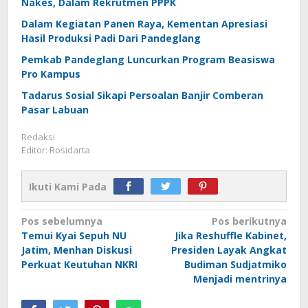
Nakes, Dalam Rekrutmen PPPK
Dalam Kegiatan Panen Raya, Kementan Apresiasi
Hasil Produksi Padi Dari Pandeglang
Pemkab Pandeglang Luncurkan Program Beasiswa
Pro Kampus
Tadarus Sosial Sikapi Persoalan Banjir Comberan
Pasar Labuan
Redaksi
Editor: Rosidarta
Ikuti Kami Pada
Navigasi
Pos sebelumnya
Pos berikutnya
Temui Kyai Sepuh NU
Jika Reshuffle Kabinet,
pos
Jatim, Menhan Diskusi
Presiden Layak Angkat
Perkuat Keutuhan NKRI
Budiman Sudjatmiko
Menjadi mentrinya