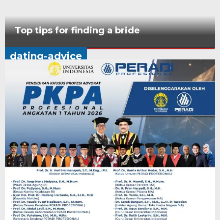
Top tips for finding a bride
dating-
dating-advice
advice
Jumat,
6
Maret
2026
oleh
Admin