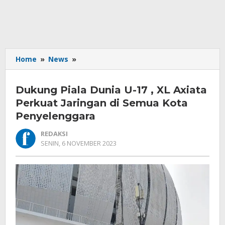
Dukung
Home
»
News
»
Piala
Dunia
Dukung Piala Dunia U-17 , XL Axiata
U-
17
Perkuat Jaringan di Semua Kota
,
Penyelenggara
XL
Axiata
REDAKSI
Perkuat
OLEH
SENIN, 6 NOVEMBER 2023
REDAKSI
Jaringan
di
Semua
Kota
Penyelenggara