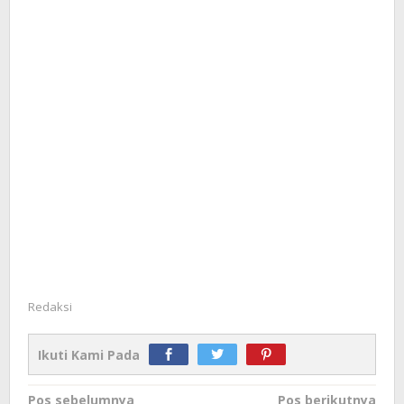
Redaksi
Ikuti Kami Pada
Navigasi
Pos sebelumnya
Pos berikutnya