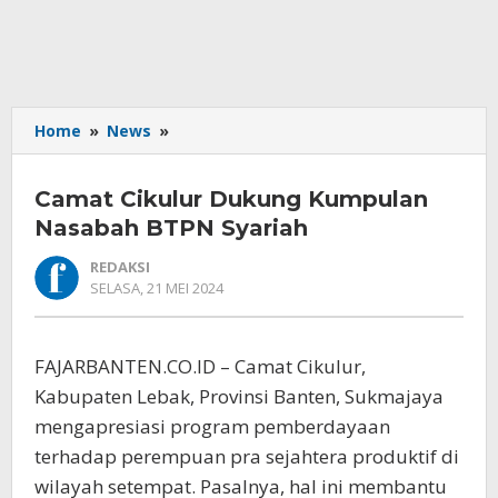
Camat
Home
»
News
»
Cikulur
Dukung
Camat Cikulur Dukung Kumpulan
Kumpulan
Nasabah
Nasabah BTPN Syariah
BTPN
REDAKSI
Syariah
OLEH
SELASA, 21 MEI 2024
REDAKSI
FAJARBANTEN.CO.ID – Camat Cikulur,
Kabupaten Lebak, Provinsi Banten, Sukmajaya
mengapresiasi program pemberdayaan
terhadap perempuan pra sejahtera produktif di
wilayah setempat. Pasalnya, hal ini membantu