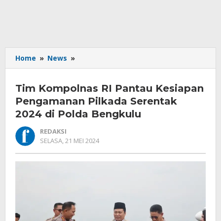
Tim
Home
»
News
»
Kompolnas
RI
Tim Kompolnas RI Pantau Kesiapan
Pantau
Kesiapan
Pengamanan Pilkada Serentak
Pengamanan
2024 di Polda Bengkulu
Pilkada
Serentak
REDAKSI
2024
OLEH
SELASA, 21 MEI 2024
REDAKSI
di
Polda
Bengkulu