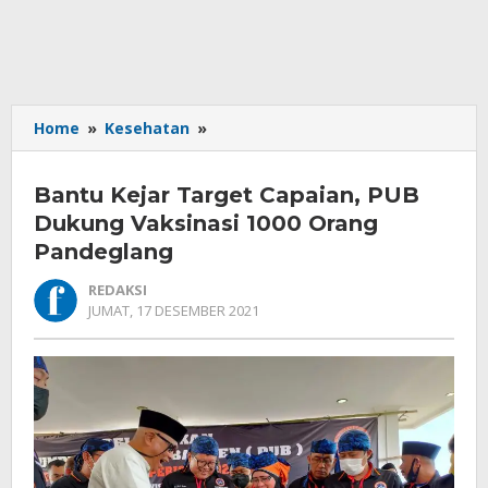
Bantu
Home
»
Kesehatan
»
Kejar
Target
Bantu Kejar Target Capaian, PUB
Capaian,
PUB
Dukung Vaksinasi 1000 Orang
Dukung
Pandeglang
Vaksinasi
1000
REDAKSI
Orang
OLEH
JUMAT, 17 DESEMBER 2021
REDAKSI
Pandeglang