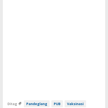
Ditag
Pandeglang
PUB
Vaksinasi