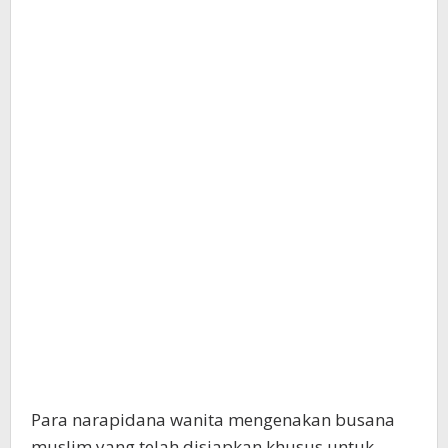
Para narapidana wanita mengenakan busana
muslim yang telah disiapkan khusus untuk