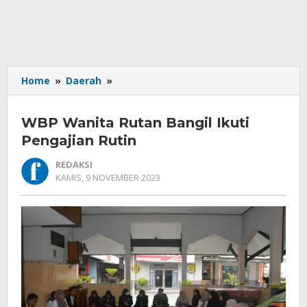
WBP
Home
»
Daerah
»
Wanita
Rutan
WBP Wanita Rutan Bangil Ikuti
Bangil
Ikuti
Pengajian Rutin
Pengajian
REDAKSI
Rutin
OLEH
KAMIS, 9 NOVEMBER 2023
REDAKSI