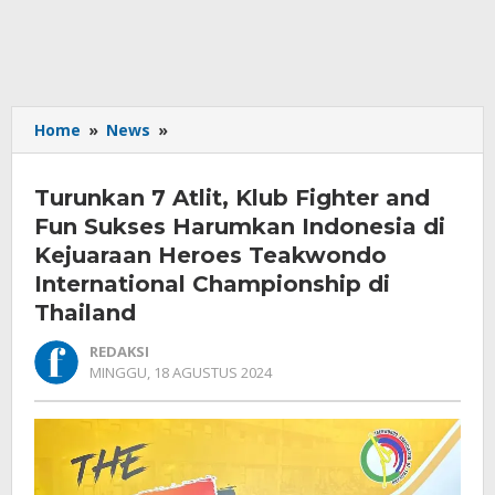
Turunkan
Home
»
News
»
7
Atlit,
Turunkan 7 Atlit, Klub Fighter and
Klub
Fighter
Fun Sukses Harumkan Indonesia di
and
Kejuaraan Heroes Teakwondo
Fun
International Championship di
Sukses
Thailand
Harumkan
Indonesia
REDAKSI
di
OLEH
MINGGU, 18 AGUSTUS 2024
Kejuaraan
REDAKSI
Heroes
Teakwondo
International
Championship