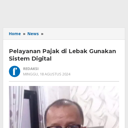
Pelayanan
Home
»
News
»
Pajak
di
Pelayanan Pajak di Lebak Gunakan
Lebak
Gunakan
Sistem Digital
Sistem
REDAKSI
Digital
OLEH
MINGGU, 18 AGUSTUS 2024
REDAKSI