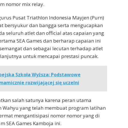
m nomor mix relay.
rus Pusat Triathlon Indonesia Mayjen (Purn)
gat bersyukur dan bangga serta mengucapkan
a seluruh atlet dan official atas capaian yang
ertama SEA Games dan berharap capaian ini
mangat dan sebagai lecutan terhadap atlet
selanjutnya untuk mencapai prestasi puncak.
pejska Szkoła Wyższa: Podstawowe
namicznie rozwijającej się uczelni
patkan salah satunya karena peran utama
ch Wahyu yang telah membuat program latihan
cermat mengantisipasi nomor nomor yang di
m SEA Games Kamboja ini.