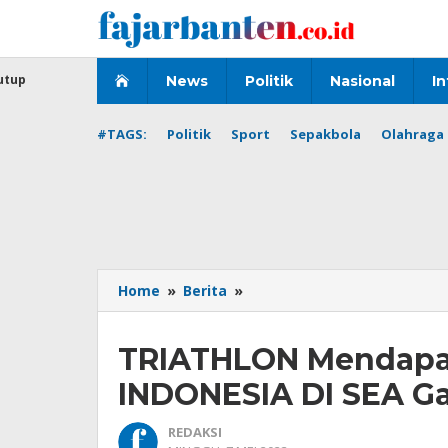
Lewati
ke
konten
utup
News
Politik
Nasional
In
#TAGS:
Politik
Sport
Sepakbola
Olahraga 
TRIATHLON
Home
»
Berita
»
Mendapatkan
EMAS
TRIATHLON Mendap
PERTAMA
INDONESIA
INDONESIA DI SEA 
DI
SEA
REDAKSI
Games