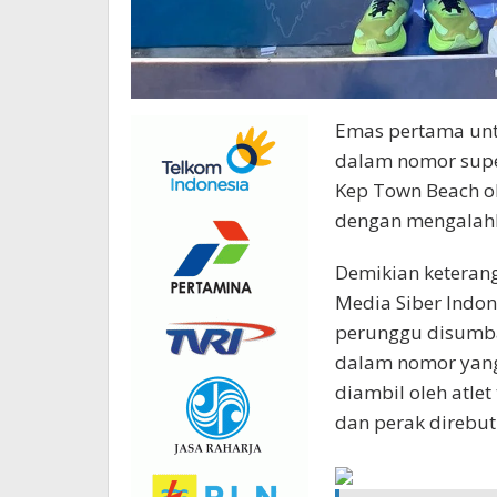
Emas pertama untu
dalam nomor super
Kep Town Beach ol
dengan mengalahka
Demikian keterang
Media Siber Indone
perunggu disumban
dalam nomor yang
diambil oleh atlet
dan perak direbut 