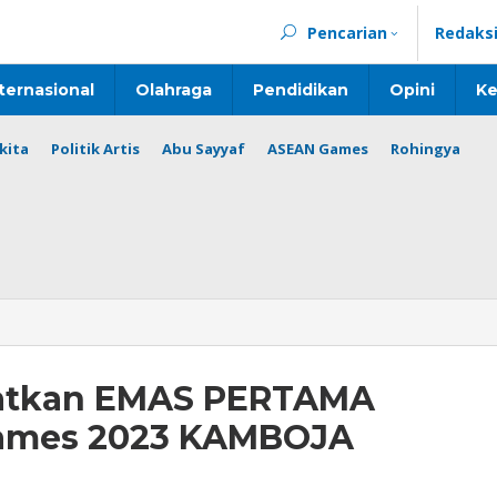
Pencarian
Redaks
ternasional
Olahraga
Pendidikan
Opini
Ke
kita
Politik Artis
Abu Sayyaf
ASEAN Games
Rohingya
atkan EMAS PERTAMA
Games 2023 KAMBOJA