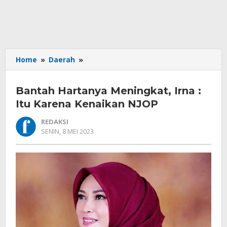
Bantah
Home
»
Daerah
»
Hartanya
Meningkat,
Bantah Hartanya Meningkat, Irna :
Irna
:
Itu Karena Kenaikan NJOP
Itu
REDAKSI
Karena
OLEH
SENIN, 8 MEI 2023
Kenaikan
REDAKSI
NJOP