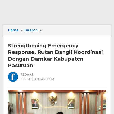
Strengthening
Home
»
Daerah
»
Emergency
Response,
Strengthening Emergency
Rutan
Bangil
Response, Rutan Bangil Koordinasi
Koordinasi
Dengan Damkar Kabupaten
Dengan
Pasuruan
Damkar
Kabupaten
REDAKSI
Pasuruan
OLEH
SENIN, 8 JANUARI 2024
REDAKSI