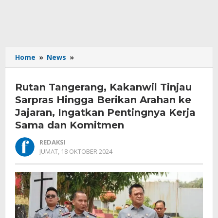
Rutan
Home
»
News
»
Tangerang,
Kakanwil
Rutan Tangerang, Kakanwil Tinjau
Tinjau
Sarpras
Sarpras Hingga Berikan Arahan ke
Hingga
Jajaran, Ingatkan Pentingnya Kerja
Berikan
Sama dan Komitmen
Arahan
ke
REDAKSI
Jajaran,
OLEH
JUMAT, 18 OKTOBER 2024
Ingatkan
REDAKSI
Pentingnya
Kerja
Sama
dan
Komitmen