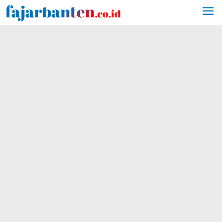
Lewati
ke
konten