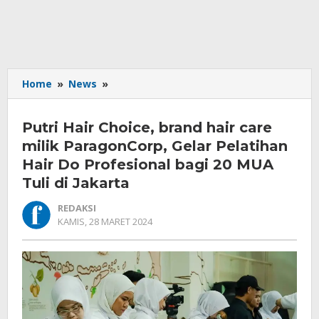
Putri
Home
»
News
»
Hair
Choice,
Putri Hair Choice, brand hair care
brand
hair
milik ParagonCorp, Gelar Pelatihan
care
Hair Do Profesional bagi 20 MUA
milik
Tuli di Jakarta
ParagonCorp,
Gelar
REDAKSI
Pelatihan
OLEH
KAMIS, 28 MARET 2024
Hair
REDAKSI
Do
Profesional
bagi
20
MUA