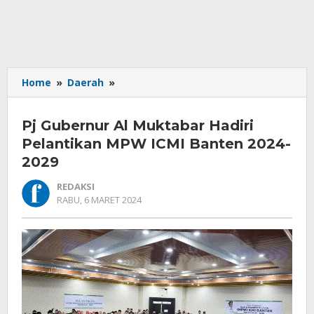
Pj
Home
»
Daerah
»
Gubernur
Al
Pj Gubernur Al Muktabar Hadiri
Muktabar
Hadiri
Pelantikan MPW ICMI Banten 2024-
Pelantikan
2029
MPW
ICMI
REDAKSI
Banten
OLEH
RABU, 6 MARET 2024
REDAKSI
2024-
2029