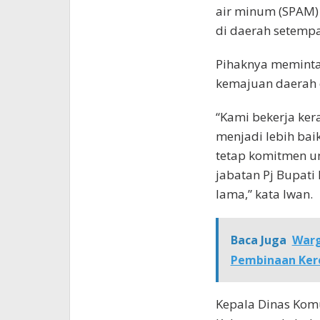
air minum (SPAM) 
di daerah setempa
Pihaknya memint
kemajuan daerah d
“Kami bekerja ke
menjadi lebih bai
tetap komitmen u
jabatan Pj Bupati
lama,” kata Iwan.
Baca Juga
Warg
Pembinaan Ker
Kepala Dinas Komun