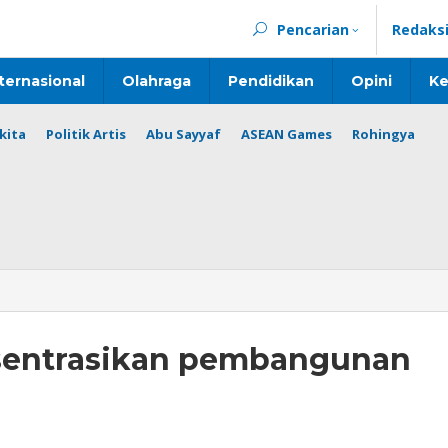
Pencarian
Redaks
ternasional
Olahraga
Pendidikan
Opini
Ke
kita
Politik Artis
Abu Sayyaf
ASEAN Games
Rohingya
nsentrasikan pembangunan