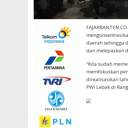
FAJARBANTEN.CO.I
mengonsentrasika
daerah sehingga 
dan melepaskan da
“Kita sudah meme
memfokuskan pemb
direalisasikan ta
PWI Lebak di Rang