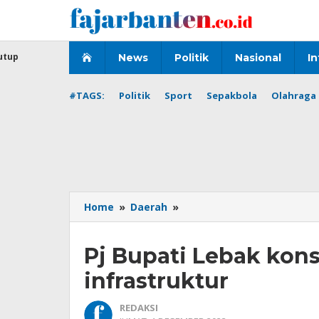
Lewati
ke
konten
utup
News
Politik
Nasional
In
#TAGS:
Politik
Sport
Sepakbola
Olahraga 
Pj
Home
»
Daerah
»
Bupati
Lebak
Pj Bupati Lebak ko
konsentrasikan
pembangunan
infrastruktur
infrastruktur
REDAKSI