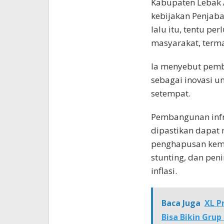
Kabupaten Lebak
kebijakan Penjab
lalu itu, tentu p
masyarakat, terma
Ia menyebut pemb
sebagai inovasi 
setempat.
Pembangunan infra
dipastikan dapat 
penghapusan kemi
stunting, dan pen
inflasi.
Baca Juga
XL P
Bisa Bikin Gru