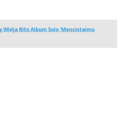
y Widja Rilis Album Solo 'Mencintaimu