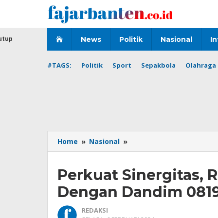
Lewati
ke
konten
utup
News
Politik
Nasional
In
#TAGS:
Politik
Sport
Sepakbola
Olahraga 
Perkuat
Home
»
Nasional
»
Sinergitas,
Rutan
Perkuat Sinergitas, 
Bangil
Teken
Dengan Dandim 081
Mou
Dengan
REDAKSI
Dandim