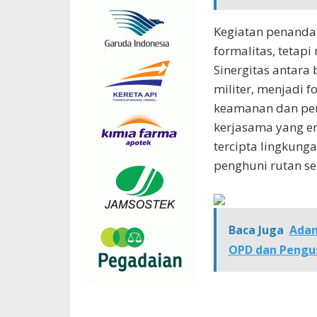
Kegiatan penanda
formalitas, tetapi
Sinergitas antara 
militer, menjadi
keamanan dan pem
kerjasama yang er
tercipta lingkung
penghuni rutan se
Baca Juga
Adan
OPD dan Pengu