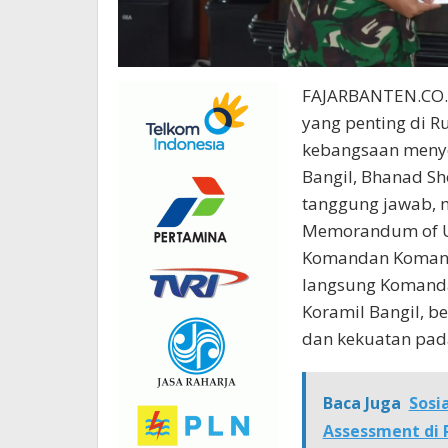
FAJARBANTEN.CO.ID
yang penting di R
kebangsaan menye
Bangil, Bhanad S
tanggung jawab,
Memorandum of U
Komandan Komando
langsung Komand
Koramil Bangil, b
dan kekuatan pada
Baca Juga
Sosi
Assessment di R