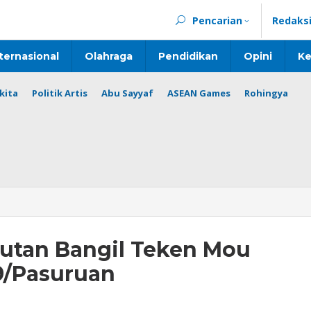
Pencarian
Redaks
ternasional
Olahraga
Pendidikan
Opini
Ke
kita
Politik Artis
Abu Sayyaf
ASEAN Games
Rohingya
Rutan Bangil Teken Mou
9/Pasuruan