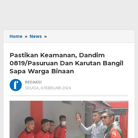
Pastikan
Home
»
News
»
Keamanan,
Dandim
Pastikan Keamanan, Dandim
0819/Pasuruan
Dan
0819/Pasuruan Dan Karutan Bangil
Karutan
Sapa Warga Binaan
Bangil
Sapa
REDAKSI
Warga
OLEH
SELASA, 6 FEBRUARI 2024
REDAKSI
Binaan