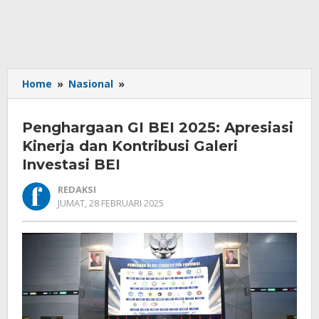
Penghargaan
Home
»
Nasional
»
GI
BEI
Penghargaan GI BEI 2025: Apresiasi
2025:
Apresiasi
Kinerja dan Kontribusi Galeri
Kinerja
Investasi BEI
dan
Kontribusi
REDAKSI
Galeri
OLEH
JUMAT, 28 FEBRUARI 2025
REDAKSI
Investasi
BEI