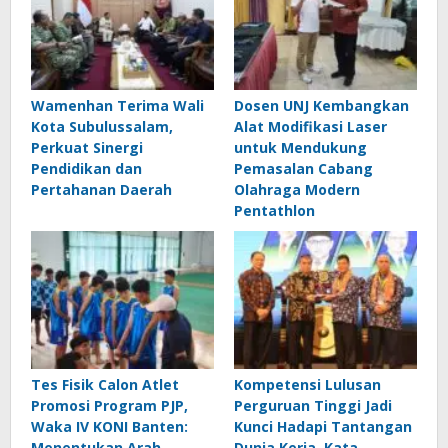
Wamenhan Terima Wali
Dosen UNJ Kembangkan
Kota Subulussalam,
Alat Modifikasi Laser
Perkuat Sinergi
untuk Mendukung
Pendidikan dan
Pemasalan Cabang
Pertahanan Daerah
Olahraga Modern
Pentathlon
Tes Fisik Calon Atlet
Kompetensi Lulusan
Promosi Program PJP,
Perguruan Tinggi Jadi
Waka IV KONI Banten:
Kunci Hadapi Tantangan
Menentukan Arah
Dunia Kerja, Kata