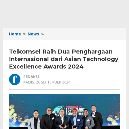
Telkomsel
Home
»
News
»
Raih
Dua
Telkomsel Raih Dua Penghargaan
Penghargaan
Internasional
Internasional dari Asian Technology
dari
Excellence Awards 2024
Asian
Technology
REDAKSI
Excellence
OLEH
KAMIS, 26 SEPTEMBER 2024
REDAKSI
Awards
2024