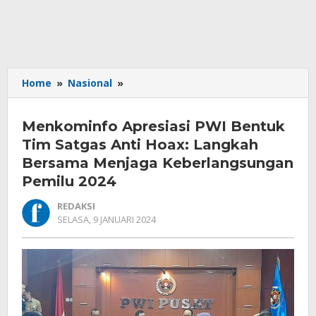
Menkominfo
Home
»
Nasional
»
Apresiasi
PWI
Menkominfo Apresiasi PWI Bentuk
Bentuk
Tim
Tim Satgas Anti Hoax: Langkah
Satgas
Bersama Menjaga Keberlangsungan
Anti
Pemilu 2024
Hoax:
Langkah
REDAKSI
Bersama
OLEH
SELASA, 9 JANUARI 2024
Menjaga
REDAKSI
Keberlangsungan
Pemilu
2024