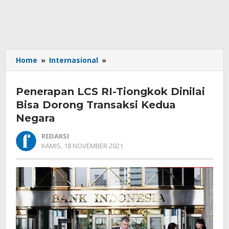
Penerapan
Home
»
Internasional
»
LCS
RI-
Penerapan LCS RI-Tiongkok Dinilai
Tiongkok
Dinilai
Bisa Dorong Transaksi Kedua
Bisa
Negara
Dorong
Transaksi
REDAKSI
Kedua
OLEH
KAMIS, 18 NOVEMBER 2021
REDAKSI
Negara