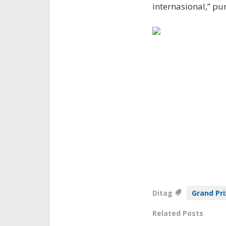
internasional,” p
Ditag
Grand Prix
Related Posts