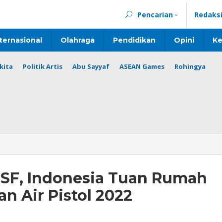
Pencarian
Redaks
ternasional
Olahraga
Pendidikan
Opini
Ke
kita
Politik Artis
Abu Sayyaf
ASEAN Games
Rohingya
SSF, Indonesia Tuan Rumah
an Air Pistol 2022