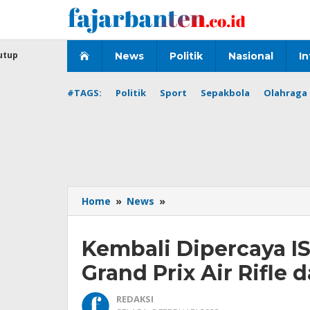
Lewati
ke
konten
utup
News
Politik
Nasional
In
#TAGS:
Politik
Sport
Sepakbola
Olahraga 
Kembali
Home
»
News
»
Dipercaya
ISSF,
Kembali Dipercaya I
Indonesia
Tuan
Grand Prix Air Rifle d
Rumah
Grand
REDAKSI
Prix