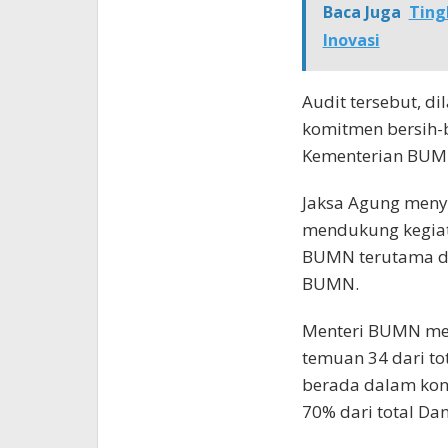
Baca Juga
Ting
Inovasi
Audit tersebut, d
komitmen bersih-
Kementerian BUM
Jaksa Agung meny
mendukung kegiat
BUMN terutama da
BUMN.
Menteri BUMN me
temuan 34 dari t
berada dalam kond
70% dari total Da