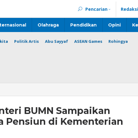
Pencarian
Redaks
ternasional
Olahraga
Pendidikan
Opini
Ke
kita
Politik Artis
Abu Sayyaf
ASEAN Games
Rohingya
nteri BUMN Sampaikan
a Pensiun di Kementerian