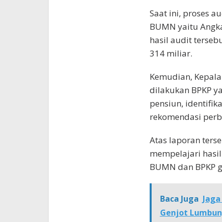
Saat ini, proses 
BUMN yaitu Angkas
hasil audit terseb
314 miliar.
Kemudian, Kepala
dilakukan BPKP yai
pensiun, identifi
rekomendasi perb
Atas laporan ters
mempelajari hasil
BUMN dan BPKP gu
Baca Juga
Jaga
Genjot Lumbun