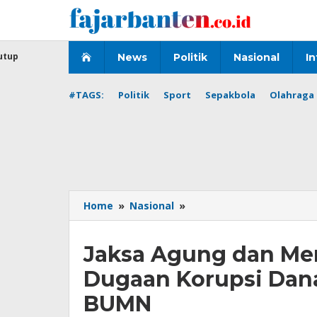
Lewati
ke
konten
utup
News
Politik
Nasional
In
#TAGS:
Politik
Sport
Sepakbola
Olahraga 
Jaksa
Home
»
Nasional
»
Agung
dan
Jaksa Agung dan Me
Menteri
BUMN
Dugaan Korupsi Dan
Sampaikan
Dugaan
BUMN
Korupsi