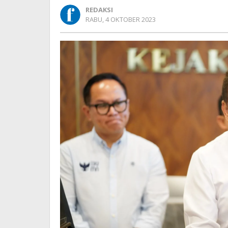
Dana
REDAKSI
Pensiun
OLEH
RABU, 4 OKTOBER 2023
di
REDAKSI
Kementerian
BUMN