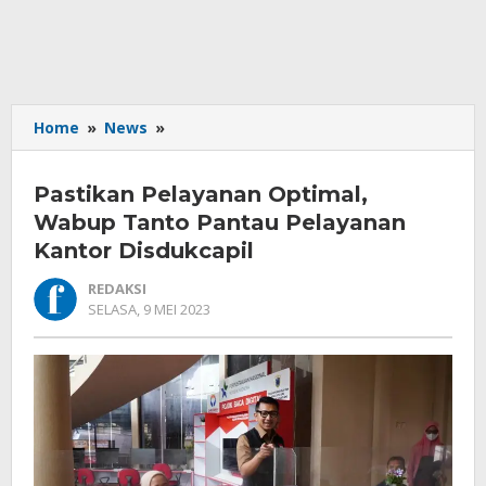
Pastikan
Home
»
News
»
Pelayanan
Optimal,
Pastikan Pelayanan Optimal,
Wabup
Tanto
Wabup Tanto Pantau Pelayanan
Pantau
Kantor Disdukcapil
Pelayanan
Kantor
REDAKSI
Disdukcapil
OLEH
SELASA, 9 MEI 2023
REDAKSI