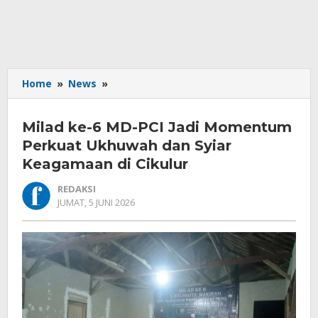
Milad
Home
»
News
»
ke-
6
Milad ke-6 MD-PCI Jadi Momentum
MD-
PCI
Perkuat Ukhuwah dan Syiar
Jadi
Keagamaan di Cikulur
Momentum
Perkuat
REDAKSI
Ukhuwah
OLEH
JUMAT, 5 JUNI 2026
REDAKSI
dan
Syiar
Keagamaan
di
Cikulur