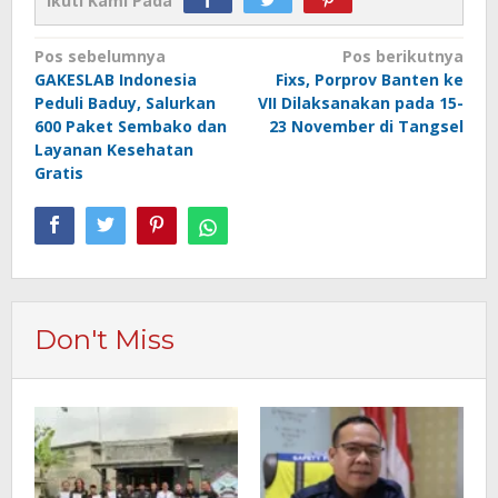
Ikuti Kami Pada
Navigasi
Pos sebelumnya
Pos berikutnya
GAKESLAB Indonesia
Fixs, Porprov Banten ke
pos
Peduli Baduy, Salurkan
VII Dilaksanakan pada 15-
600 Paket Sembako dan
23 November di Tangsel
Layanan Kesehatan
Gratis
Don't Miss