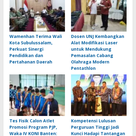
Wamenhan Terima Wali
Dosen UNJ Kembangkan
Kota Subulussalam,
Alat Modifikasi Laser
Perkuat Sinergi
untuk Mendukung
Pendidikan dan
Pemasalan Cabang
Pertahanan Daerah
Olahraga Modern
Pentathlon
Tes Fisik Calon Atlet
Kompetensi Lulusan
Promosi Program PJP,
Perguruan Tinggi Jadi
Waka IV KONI Banten:
Kunci Hadapi Tantangan