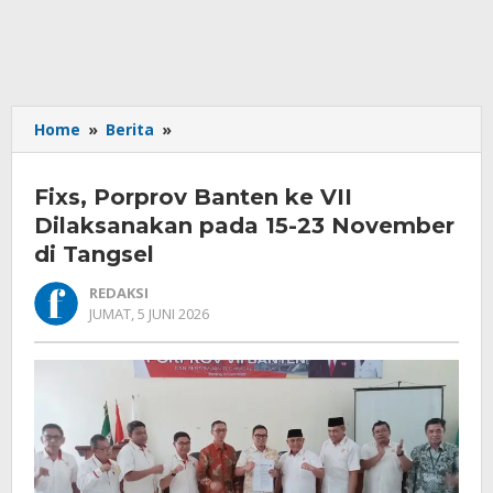
Fixs,
Home
»
Berita
»
Porprov
Banten
Fixs, Porprov Banten ke VII
ke
VII
Dilaksanakan pada 15-23 November
Dilaksanakan
di Tangsel
pada
15-
REDAKSI
23
OLEH
JUMAT, 5 JUNI 2026
REDAKSI
November
di
Tangsel