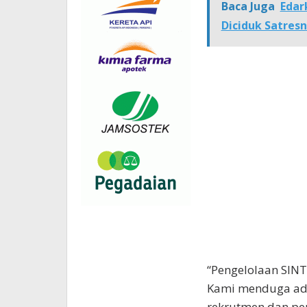
Baca Juga
Edar
Diciduk Satres
“Pengelolaan SINT
Kami menduga ada
rekrutmen dan pe