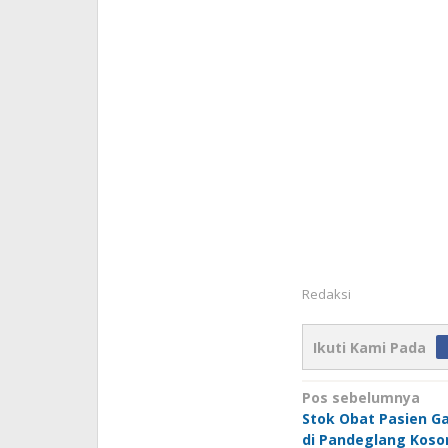
Redaksi
Ikuti Kami Pada
Navigasi
Pos sebelumnya
Stok Obat Pasien G
pos
di Pandeglang Koso