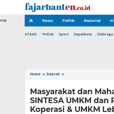
Lewati
ke
konten
utup
News
Politik
Nasional
In
#TAGS:
Politik
Sport
Sepakbola
Olahraga 
Masyarakat
Home
»
Daerah
»
dan
Mahasiswa
Masyarakat dan Mah
Tuntut
Pembubaran
SINTESA UMKM dan P
SINTESA
UMKM
Koperasi & UMKM Le
dan