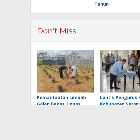
Tahun
Don't Miss
Pemanfaatan Limbah
Lantik Pengurus 
Galon Bekas, Lapas
Kabupaten Serang
Banjar Tanam 200 Pohon
Dia Pesan Ketua 
Cabai Dukung Program
Banten Agus Ras
Ketahanan Pangan