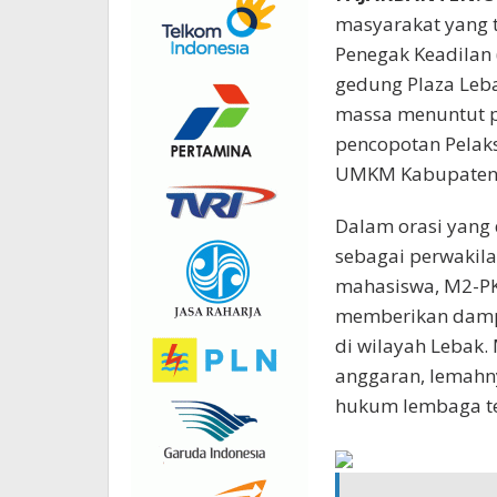
masyarakat yang 
Penegak Keadilan 
gedung Plaza Leba
massa menuntut 
pencopotan Pelaks
UMKM Kabupaten 
Dalam orasi yan
sebagai perwakila
mahasiswa, M2-PK
memberikan damp
di wilayah Lebak
anggaran, lemahnya
hukum lembaga te