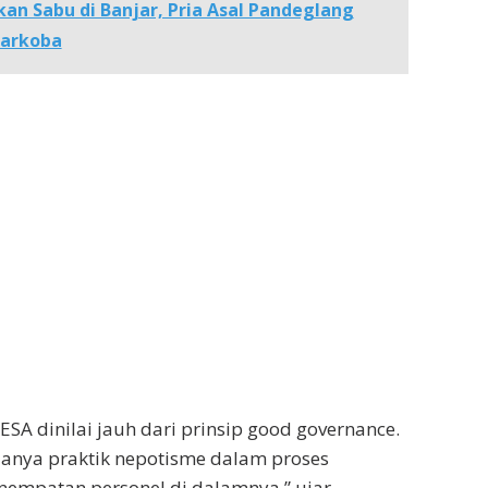
kan Sabu di Banjar, Pria Asal Pandeglang
narkoba
ESA dinilai jauh dari prinsip good governance.
nya praktik nepotisme dalam proses
nempatan personel di dalamnya,” ujar