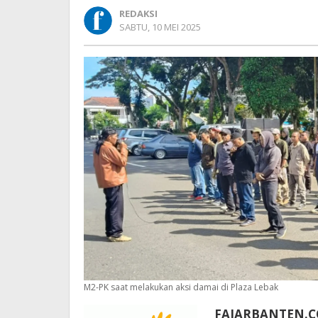
Pencopotan
REDAKSI
Plt.
OLEH
SABTU, 10 MEI 2025
Kadis
REDAKSI
Koperasi
&
UMKM
Lebak
M2-PK saat melakukan aksi damai di Plaza Lebak
FAJARBANTEN.C