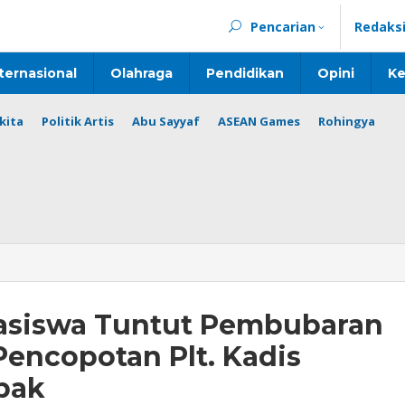
Pencarian
Redaks
ternasional
Olahraga
Pendidikan
Opini
Ke
kita
Politik Artis
Abu Sayyaf
ASEAN Games
Rohingya
asiswa Tuntut Pembubaran
encopotan Plt. Kadis
bak