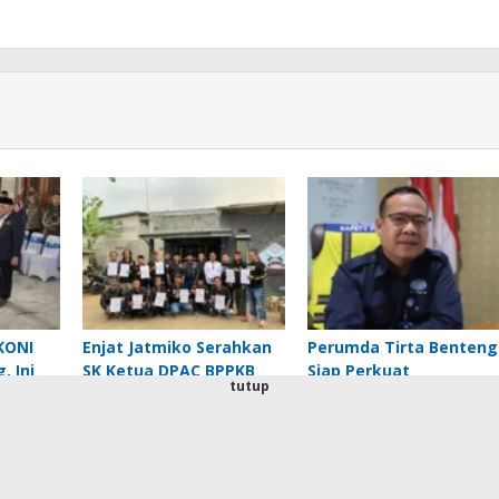
KONI
Enjat Jatmiko Serahkan
Perumda Tirta Benteng
, Ini
SK Ketua DPAC BPPKB
Siap Perkuat
tutup
KONI
HDS Se-Kabupaten
Infrastruktur dan
yid
Lebak, Perkuat
Layanan
Konsolidasi Organisasi